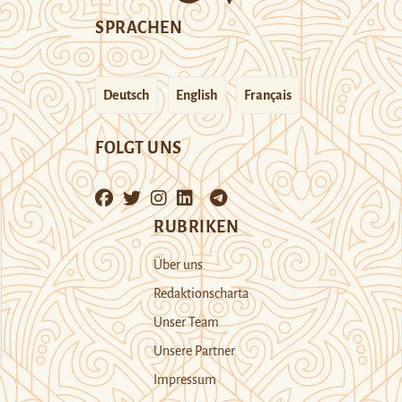
SPRACHEN
Deutsch
English
Français
FOLGT UNS
RUBRIKEN
Über uns
Redaktionscharta
Unser Team
Unsere Partner
Impressum