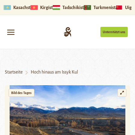
Kasachstan
Kirgistan
Tadschikistan
Turkmenistan
Uigu
Unterstützt uns
Startseite
Hoch hinaus am Issyk Kul
Bild des Tages