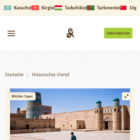
Kasachstan
Kirgistan
Tadschikistan
Turkmenistan
Uigu
Unterstützt uns
Startseite
Historisches Viertel
Bild des Tages