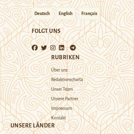
Deutsch
English
Français
FOLGT UNS
RUBRIKEN
Über uns
Redaktionscharta
Unser Team
Unsere Partner
Impressum
Kontakt
UNSERE LÄNDER