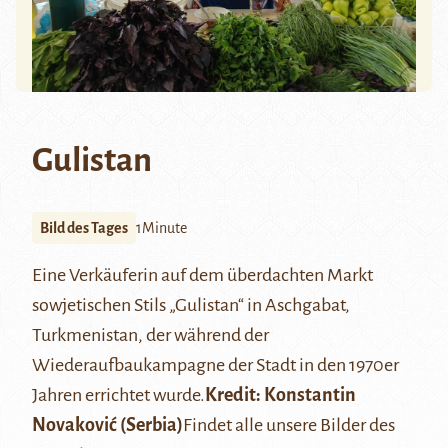
Gulistan
Bild des Tages
1Minute
Eine Verkäuferin auf dem überdachten Markt
sowjetischen Stils „Gulistan“ in Aschgabat,
Turkmenistan, der während der
Wiederaufbaukampagne der Stadt in den 1970er
Jahren errichtet wurde.
Kredit:
Konstantin
Novaković
(Serbia)
Findet alle unsere Bilder des