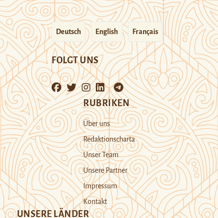
Deutsch
English
Français
FOLGT UNS
RUBRIKEN
Über uns
Redaktionscharta
Unser Team
Unsere Partner
Impressum
Kontakt
UNSERE LÄNDER