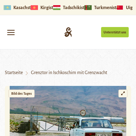
Kasachstan
Kirgistan
Tadschikistan
Turkmenistan
Uigu
Unterstützt uns
Startseite
Grenztor in Ischkoschim mit Grenzwacht
Bild des Tages