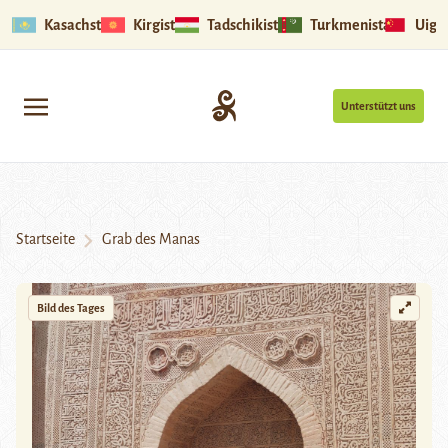
Kasachstan
Kirgistan
Tadschikistan
Turkmenistan
Uigu
Unterstützt uns
Startseite
Grab des Manas
Bild des Tages