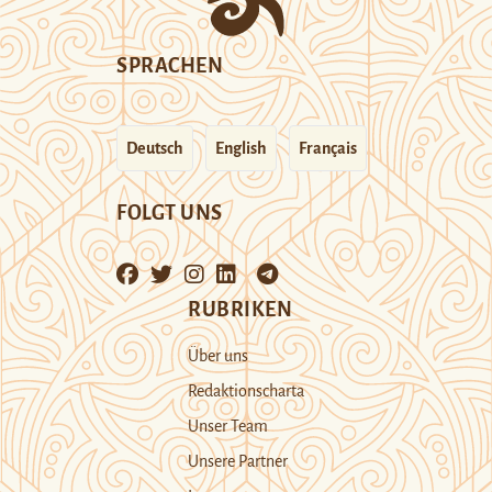
SPRACHEN
Deutsch
English
Français
FOLGT UNS
RUBRIKEN
Über uns
Redaktionscharta
Unser Team
Unsere Partner