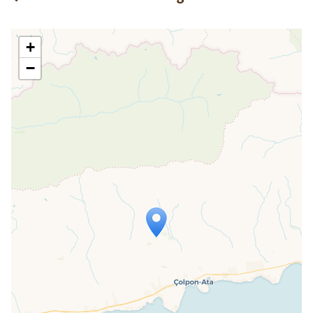
+
−
Travelers' Map wird geladen …
Wenn du dies siehst, nachdem deine
Seite vollständig geladen wurde,
fehlen leafletJS-Dateien.