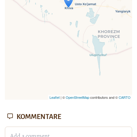
Wenn du dies siehst, nachdem deine
Seite vollständig geladen wurde,
fehlen leafletJS-Dateien.
Leaflet
| ©
OpenStreetMap
contributors and ©
CARTO
KOMMENTARE