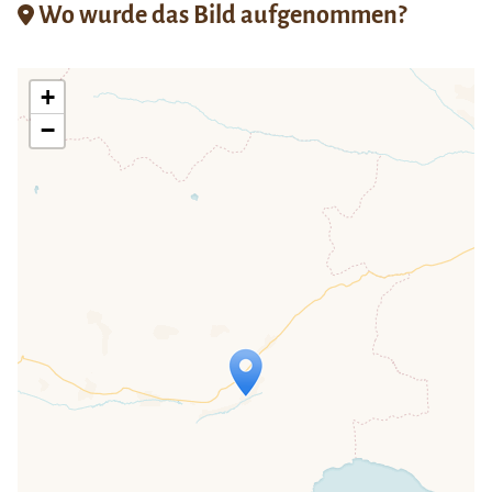
Wo wurde das Bild aufgenommen?
+
−
Travelers' Map wird geladen …
Wenn du dies siehst, nachdem deine
Seite vollständig geladen wurde,
fehlen leafletJS-Dateien.