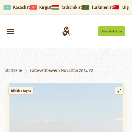
Kasachstan
Kirgistan
Tadschikistan
Turkmenistan
Uigu
Unterstützt uns
Startseite
Fotowettbewerb Novastan 2024 #2
Bild des Tages