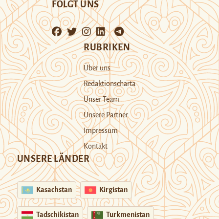
FOLGT UNS
RUBRIKEN
Über uns
Redaktionscharta
Unser Team
Unsere Partner
Impressum
Kontakt
UNSERE LÄNDER
Kasachstan
Kirgistan
Tadschikistan
Turkmenistan