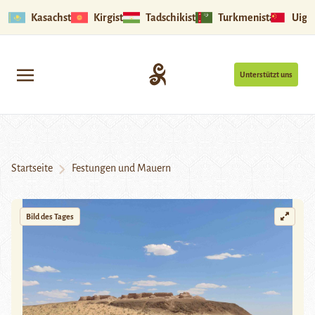
Kasachstan
Kirgistan
Tadschikistan
Turkmenistan
Uigu
Unterstützt uns
Startseite
Festungen und Mauern
Bild des Tages