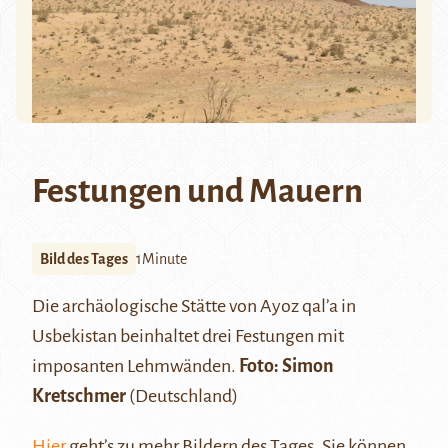
Festungen und Mauern
Bild des Tages
1Minute
Die archäologische Stätte von
Ayoz qalʼa
in
Usbekistan beinhaltet drei Festungen mit
imposanten Lehmwänden.
Foto: Simon
Kretschmer
(Deutschland)
Hier
geht’s zu mehr Bildern des Tages. Sie können