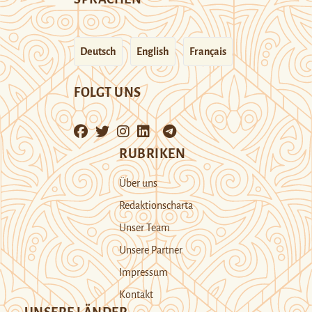
Deutsch
English
Français
FOLGT UNS
RUBRIKEN
Über uns
Redaktionscharta
Unser Team
Unsere Partner
Impressum
Kontakt