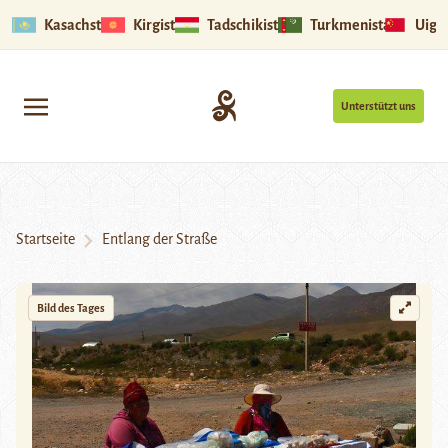
Kasachstan
Kirgistan
Tadschikistan
Turkmenistan
Uigu
Unterstützt uns
Startseite
Entlang der Straße
Bild des Tages