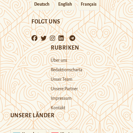
Deutsch
English
Français
FOLGT UNS
RUBRIKEN
Über uns
Redaktionscharta
Unser Team
Unsere Partner
Impressum
Kontakt
UNSERE LÄNDER