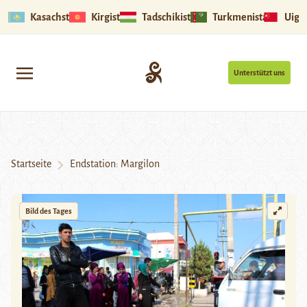
Kasachstan
Kirgistan
Tadschikistan
Turkmenistan
Uigu
Unterstützt uns
Startseite
Endstation: Margilon
Bild des Tages