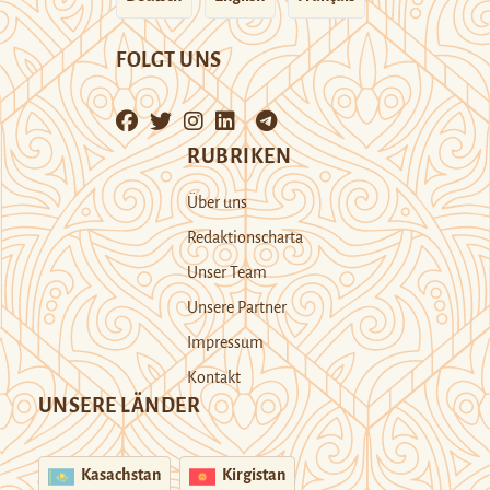
FOLGT UNS
RUBRIKEN
Über uns
Redaktionscharta
Unser Team
Unsere Partner
Impressum
Kontakt
UNSERE LÄNDER
Kasachstan
Kirgistan