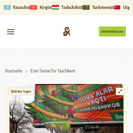
Kasachstan
Kirgistan
Tadschikistan
Turkmenistan
Uigu
Unterstützt uns
Startseite
Eine Tanne für Taschkent
Bild des Tages