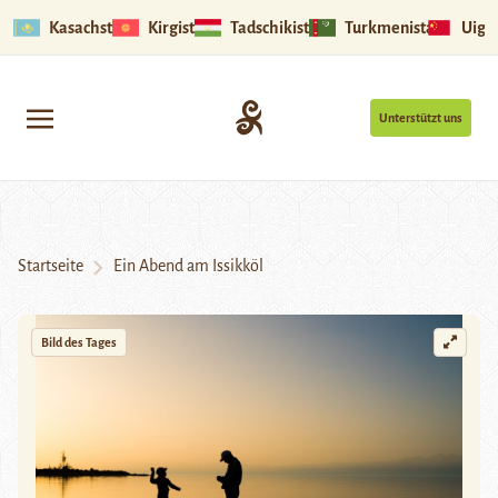
Kasachstan
Kirgistan
Tadschikistan
Turkmenistan
Uigu
Unterstützt uns
Startseite
Ein Abend am Issikköl
Bild des Tages