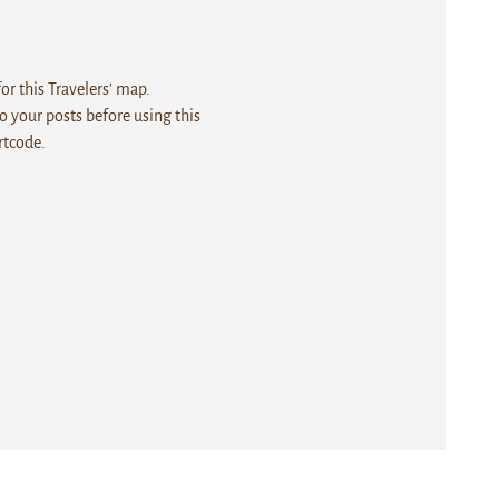
r this Travelers' map.
 your posts before using this
rtcode.