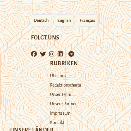
Deutsch
English
Français
FOLGT UNS
RUBRIKEN
Über uns
Redaktionscharta
Unser Team
Unsere Partner
Impressum
Kontakt
UNSERE LÄNDER