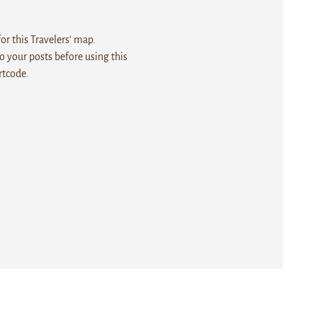
r this Travelers' map.
 your posts before using this
rtcode.