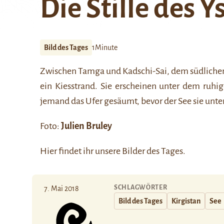
Die Stille des Y
Bild des Tages
1Minute
Zwischen Tamga und Kadschi-Sai, dem südlichen U
ein Kiesstrand.
Sie erscheinen unter dem ruhig
jemand das Ufer gesäumt, bevor der See sie unter
Foto:
Julien Bruley
Hier
findet ihr unsere Bilder des Tages.
SCHLAGWÖRTER
7. Mai 2018
Bild des Tages
Kirgistan
See