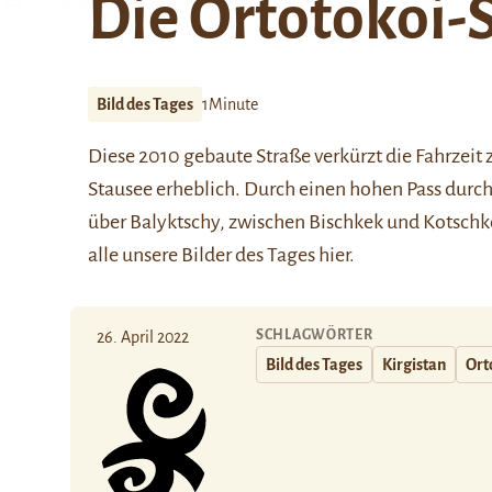
Die Ortotokoi-
Bild des Tages
1Minute
Diese 2010 gebaute Straße verkürzt die Fahrzei
Stausee erheblich. Durch einen hohen Pass durc
über Balyktschy, zwischen Bischkek und Kotschk
alle unsere Bilder des Tages
hier
.
SCHLAGWÖRTER
26. April 2022
Bild des Tages
Kirgistan
Ort