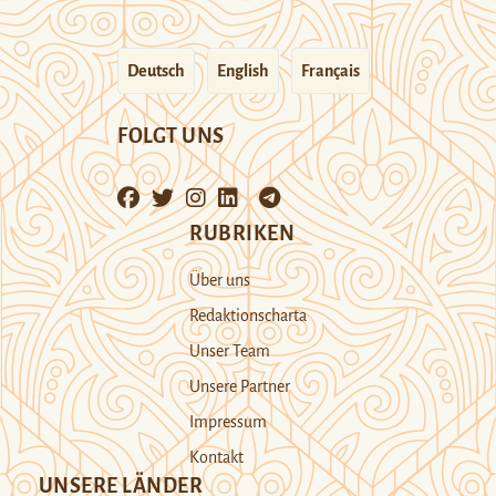
Deutsch
English
Français
FOLGT UNS
RUBRIKEN
Über uns
Redaktionscharta
Unser Team
Unsere Partner
Impressum
Kontakt
UNSERE LÄNDER