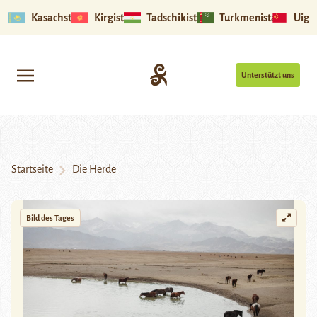
Kasachstan
Kirgistan
Tadschikistan
Turkmenistan
Uigu
Unterstützt uns
Startseite
Die Herde
Bild des Tages