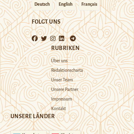
Deutsch
English
Français
FOLGT UNS
RUBRIKEN
Über uns
Redaktionscharta
Unser Team
Unsere Partner
Impressum
Kontakt
UNSERE LÄNDER