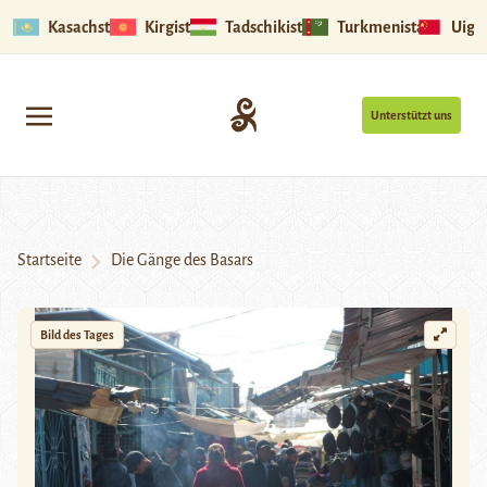
Kasachstan
Kirgistan
Tadschikistan
Turkmenistan
Uigu
Unterstützt uns
Startseite
Die Gänge des Basars
Bild des Tages