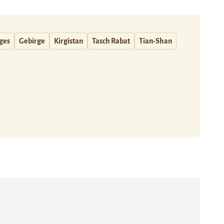
ages
Gebirge
Kirgistan
Tasch Rabat
Tian-Shan