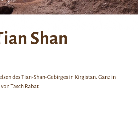
 Tian Shan
elsen des
Tian-Shan-Gebirges
in Kirgistan. Ganz in
i von
Tasch Rabat
.