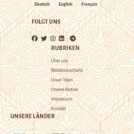
Deutsch
English
Français
FOLGT UNS
RUBRIKEN
Über uns
Redaktionscharta
Unser Team
Unsere Partner
Impressum
Kontakt
UNSERE LÄNDER