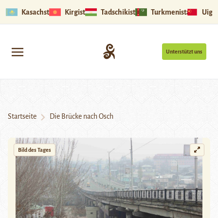
Kasachstan
Kirgistan
Tadschikistan
Turkmenistan
Uigu
Unterstützt uns
Startseite
Die Brücke nach Osch
Bild des Tages