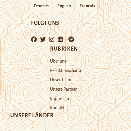
Deutsch
English
Français
FOLGT UNS
RUBRIKEN
Über uns
Redaktionscharta
Unser Team
Unsere Partner
Impressum
Kontakt
UNSERE LÄNDER