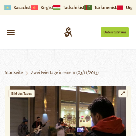
Kasachstan
Kirgistan
Tadschikistan
Turkmenistan
Uigu
Unterstützt uns
Startseite
Zwei Feiertage in einem (03/11/2013)
Bild des Tages