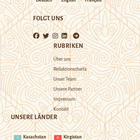
Deutsch
English
Français
FOLGT UNS
RUBRIKEN
Über uns
Redaktionscharta
Unser Team
Unsere Partner
Impressum
Kontakt
UNSERE LÄNDER
Kasachstan
Kirgistan