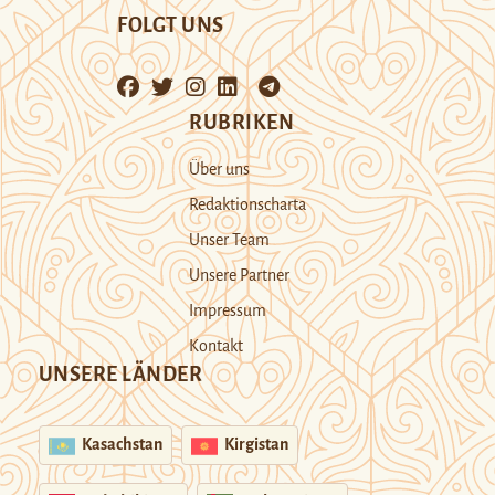
FOLGT UNS
RUBRIKEN
Über uns
Redaktionscharta
Unser Team
Unsere Partner
Impressum
Kontakt
UNSERE LÄNDER
Kasachstan
Kirgistan