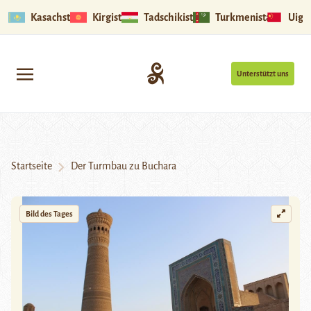
Kasachstan
Kirgistan
Tadschikistan
Turkmenistan
Uigu
Unterstützt uns
Startseite
Der Turmbau zu Buchara
Bild des Tages