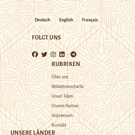
Deutsch
English
Français
FOLGT UNS
RUBRIKEN
Über uns
Redaktionscharta
Unser Team
Unsere Partner
Impressum
Kontakt
UNSERE LÄNDER