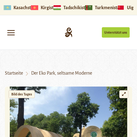
Kasachstan
Kirgistan
Tadschikistan
Turkmenistan
Uigu
Unterstützt uns
Startseite
Der Eko Park, seltsame Moderne
Bild des Tages