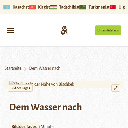
Kasachstan
Kirgistan
Tadschikistan
Turkmenistan
Uigu
Unterstützt uns
Startseite
Dem Wasser nach
Bild des Tages
Dem Wasser nach
Bild des Tages
1Minute