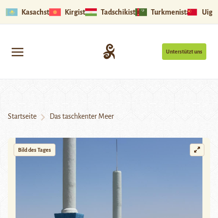
Kasachstan
Kirgistan
Tadschikistan
Turkmenistan
Uigu
Unterstützt uns
Startseite
Das taschkenter Meer
Bild des Tages