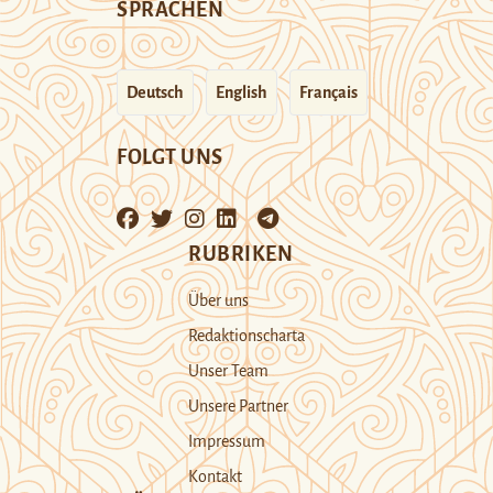
SPRACHEN
Deutsch
English
Français
FOLGT UNS
RUBRIKEN
Über uns
Redaktionscharta
Unser Team
Unsere Partner
Impressum
Kontakt