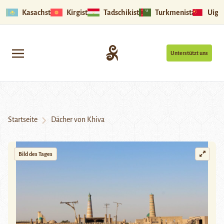
Kasachstan
Kirgistan
Tadschikistan
Turkmenistan
Uigu
Unterstützt uns
Startseite
Dächer von Khiva
Bild des Tages