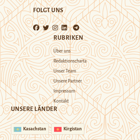
FOLGT UNS
RUBRIKEN
Über uns
Redaktionscharta
Unser Team
Unsere Partner
Impressum
Kontakt
UNSERE LÄNDER
Kasachstan
Kirgistan