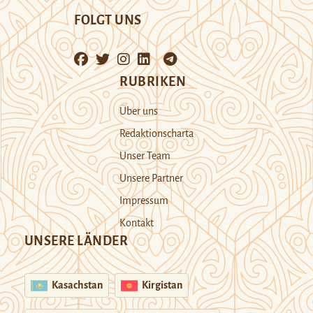
FOLGT UNS
RUBRIKEN
Über uns
Redaktionscharta
Unser Team
Unsere Partner
Impressum
Kontakt
UNSERE LÄNDER
Kasachstan
Kirgistan