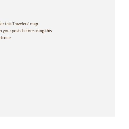
r this Travelers' map.
 your posts before using this
rtcode.