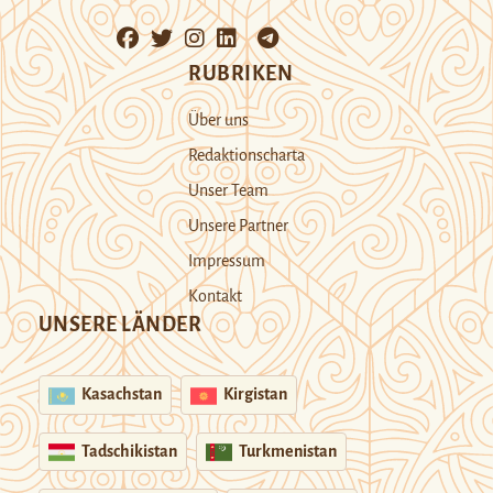
RUBRIKEN
Über uns
Redaktionscharta
Unser Team
Unsere Partner
Impressum
Kontakt
UNSERE LÄNDER
Kasachstan
Kirgistan
Tadschikistan
Turkmenistan