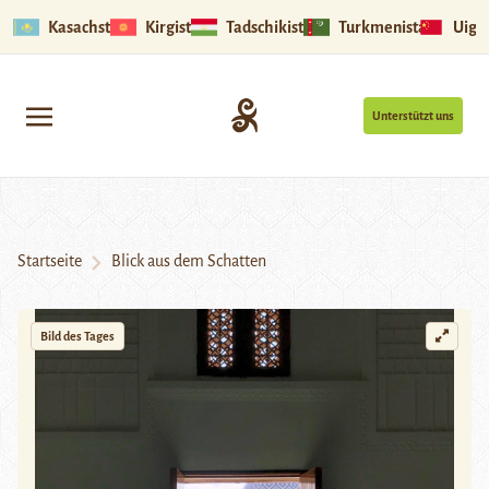
Kasachstan
Kirgistan
Tadschikistan
Turkmenistan
Uigu
Unterstützt uns
Startseite
Blick aus dem Schatten
Bild des Tages