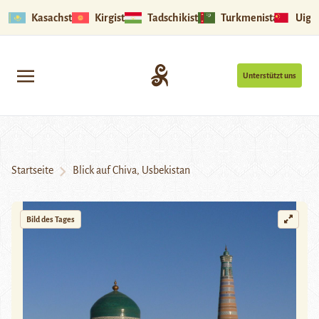
Kasachstan
Kirgistan
Tadschikistan
Turkmenistan
Uigu
Unterstützt uns
Startseite
Blick auf Chiva, Usbekistan
Bild des Tages