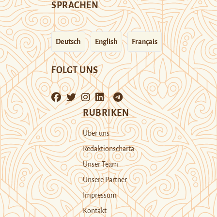
SPRACHEN
Deutsch
English
Français
FOLGT UNS
RUBRIKEN
Über uns
Redaktionscharta
Unser Team
Unsere Partner
Impressum
Kontakt