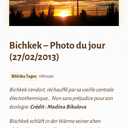
Bichkek – Photo du jour
(27/02/2013)
Bild des Tages
1Minute
Bichkek s'endort, réchauffé par sa vieille centrale
électrothermique… Non sans préjudice pour son
écologie.
Crédit : Madina Bikulova
Bischkek schläft in der Wärme seiner alten