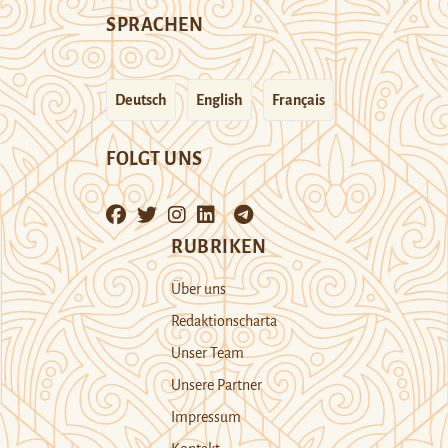
SPRACHEN
Deutsch
English
Français
FOLGT UNS
RUBRIKEN
Über uns
Redaktionscharta
Unser Team
Unsere Partner
Impressum