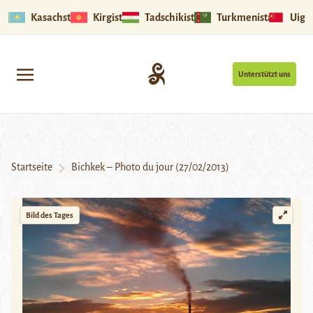
Kasachstan
Kirgistan
Tadschikistan
Turkmenistan
Uigu
Unterstützt uns
Startseite
Bichkek – Photo du jour (27/02/2013)
Bild des Tages