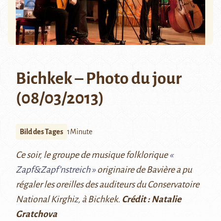
Bichkek – Photo du jour
(08/03/2013)
Bild des Tages
1Minute
Ce soir, le groupe de musique folklorique
«
Zapf&Zapf’nstreich »
originaire de Bavière a pu
régaler les oreilles des auditeurs du Conservatoire
National Kirghiz, à Bichkek.
Crédit : Natalie
Gratchova