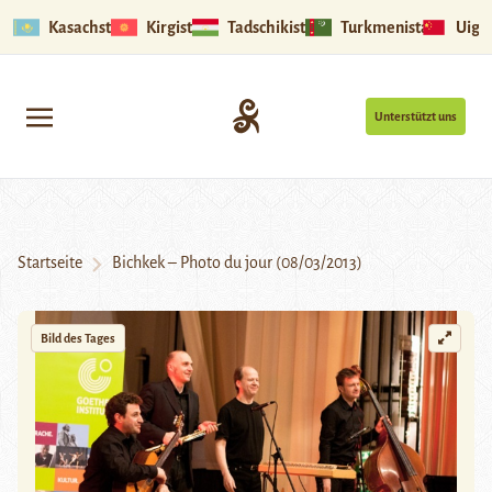
Kasachstan
Kirgistan
Tadschikistan
Turkmenistan
Uigu
Unterstützt uns
Startseite
Bichkek – Photo du jour (08/03/2013)
Bild des Tages