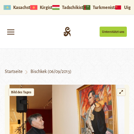
Kasachstan
Kirgistan
Tadschikistan
Turkmenistan
Uigu
Unterstützt uns
Startseite
Bischkek (06/09/2013)
Bild des Tages