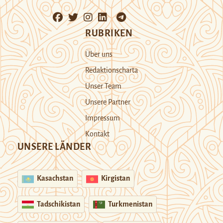
RUBRIKEN
Über uns
Redaktionscharta
Unser Team
Unsere Partner
Impressum
Kontakt
UNSERE LÄNDER
Kasachstan
Kirgistan
Tadschikistan
Turkmenistan