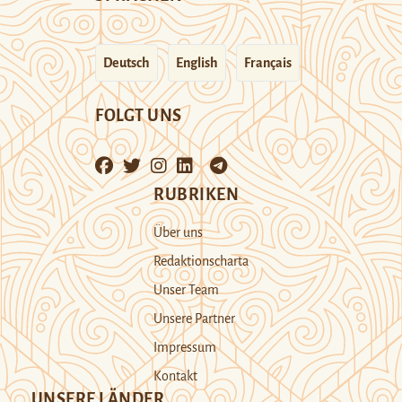
Deutsch
English
Français
FOLGT UNS
RUBRIKEN
Über uns
Redaktionscharta
Unser Team
Unsere Partner
Impressum
Kontakt
UNSERE LÄNDER