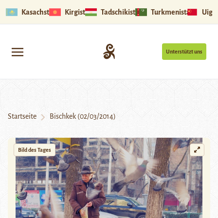
Kasachstan
Kirgistan
Tadschikistan
Turkmenistan
Uigu
Unterstützt uns
Startseite
Bischkek (02/03/2014)
Bild des Tages