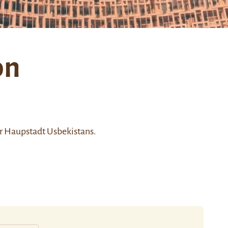
on
er Haupstadt Usbekistans.