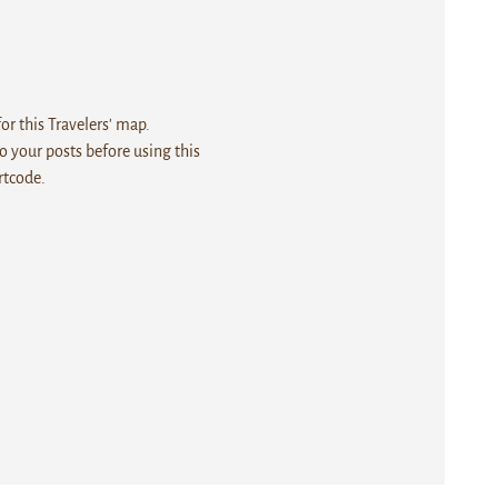
r this Travelers' map.
 your posts before using this
rtcode.