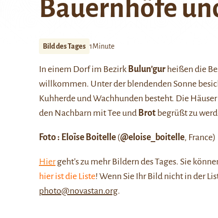
Bauernhöfe un
Bild des Tages
1Minute
In einem Dorf im Bezirk
Bulun’gur
heißen die Be
willkommen. Unter der blendenden Sonne besicht
Kuhherde und Wachhunden besteht. Die Häuser sin
den Nachbarn mit Tee und
Brot
begrüßt zu werd
Foto : Eloïse Boitelle
(
@eloise_boitelle
, France)
Hier
geht’s zu mehr Bildern des Tages. Sie kön
hier ist die Liste
! Wenn Sie Ihr Bild nicht in der Li
photo@novastan.org
.