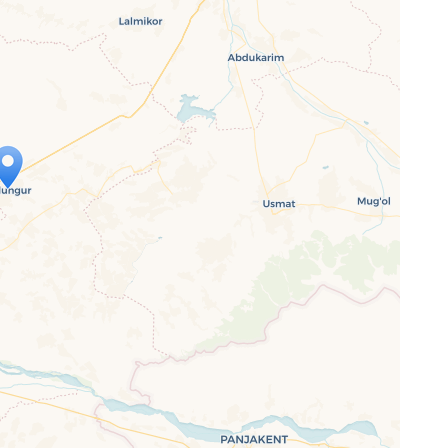
p wird geladen …
ne Seite vollständig geladen wurde,
letJS-Dateien.