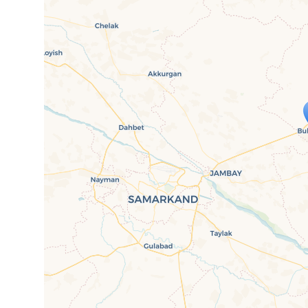
Travelers' Ma
Wenn du dies siehst, nachdem dei
fehlen leaf