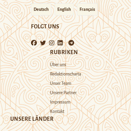
Deutsch
English
Français
FOLGT UNS
RUBRIKEN
Über uns
Redaktionscharta
Unser Team
Unsere Partner
Impressum
Kontakt
UNSERE LÄNDER