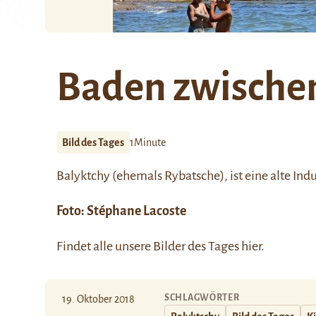
Baden zwische
Bild des Tages
1Minute
Balyktchy
(ehemals Rybatsche), ist eine alte Ind
Foto:
Stéphane Lacoste
Findet alle unsere Bilder des Tages
hier
.
SCHLAGWÖRTER
19. Oktober 2018