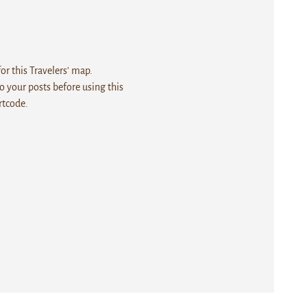
r this Travelers' map.
 your posts before using this
rtcode.