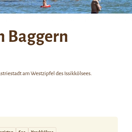
n Baggern
ustriestadt am Westzipfel des
Issikkölsees
.