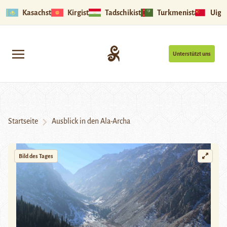
Kasachstan
Kirgistan
Tadschikistan
Turkmenistan
Uigu
Unterstützt uns
Startseite
Ausblick in den Ala-Archa
Bild des Tages