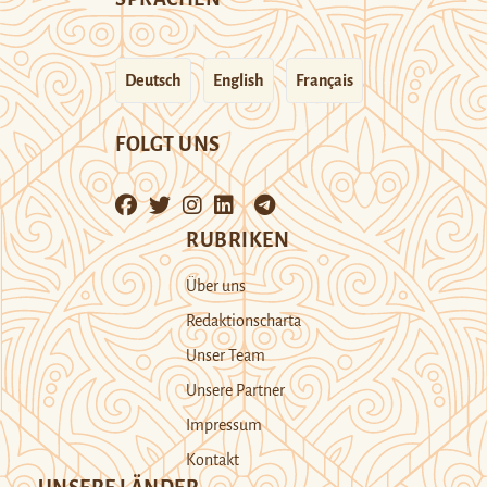
Deutsch
English
Français
FOLGT UNS
RUBRIKEN
Über uns
Redaktionscharta
Unser Team
Unsere Partner
Impressum
Kontakt