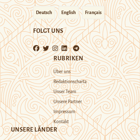
Deutsch
English
Français
FOLGT UNS
RUBRIKEN
Über uns
Redaktionscharta
Unser Team
Unsere Partner
Impressum
Kontakt
UNSERE LÄNDER