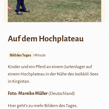
Auf dem Hochplateau
Bild des Tages
1Minute
Kinder und ein Pferd an einem Jurtenlager auf
einem Hochplateau in der Nähe des
Issikköl
-Sees
in Kirgistan.
Foto:
Mareike Müller
(Deutschland)
Hier
geht’s zu mehr Bildern des Tages.