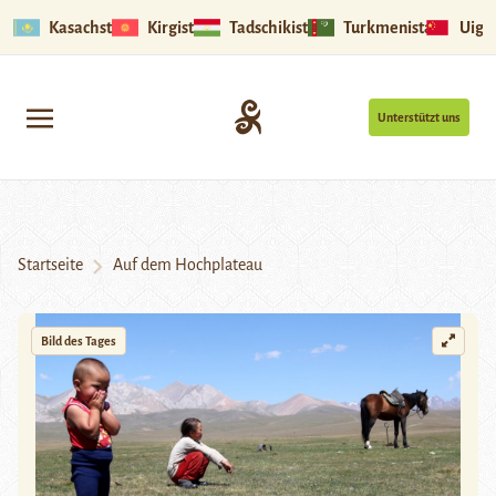
Kasachstan
Kirgistan
Tadschikistan
Turkmenistan
Uigu
Unterstützt uns
Startseite
Auf dem Hochplateau
Bild des Tages