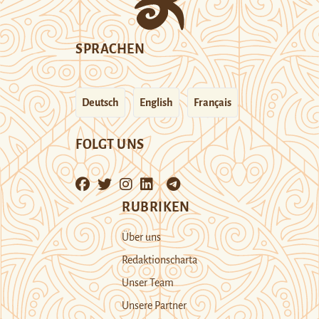
SPRACHEN
Deutsch
English
Français
FOLGT UNS
RUBRIKEN
Über uns
Redaktionscharta
Unser Team
Unsere Partner