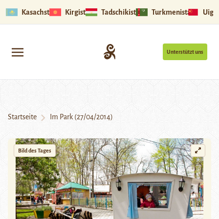
Kasachstan
Kirgistan
Tadschikistan
Turkmenistan
Uigu
Unterstützt uns
Startseite
Im Park (27/04/2014)
Bild des Tages