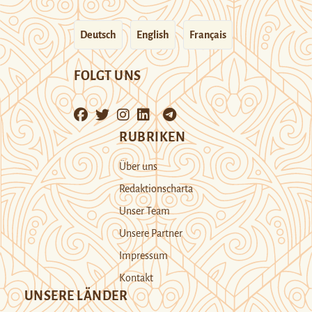
Deutsch
English
Français
FOLGT UNS
RUBRIKEN
Über uns
Redaktionscharta
Unser Team
Unsere Partner
Impressum
Kontakt
UNSERE LÄNDER