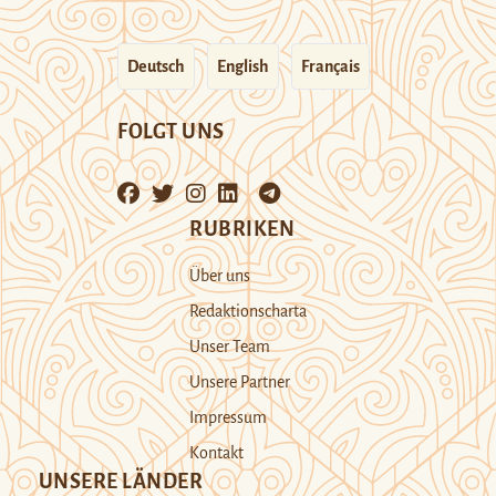
Deutsch
English
Français
FOLGT UNS
RUBRIKEN
Über uns
Redaktionscharta
Unser Team
Unsere Partner
Impressum
Kontakt
UNSERE LÄNDER