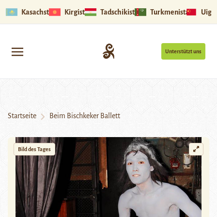
Kasachstan
Kirgistan
Tadschikistan
Turkmenistan
Uigu
Unterstützt uns
Startseite
Beim Bischkeker Ballett
Bild des Tages