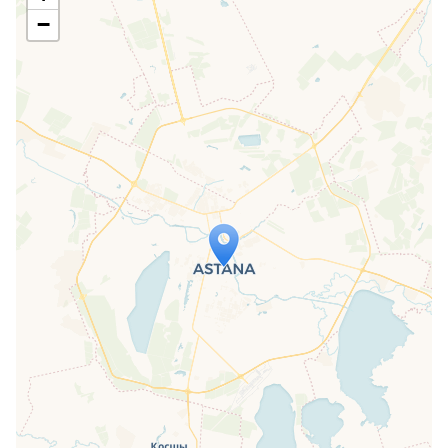
−
Travelers' Map wird geladen …
Wenn du dies siehst, nachdem deine
Seite vollständig geladen wurde,
fehlen leafletJS-Dateien.