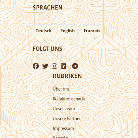
SPRACHEN
Deutsch
English
Français
FOLGT UNS
RUBRIKEN
Über uns
Redaktionscharta
Unser Team
Unsere Partner
Impressum