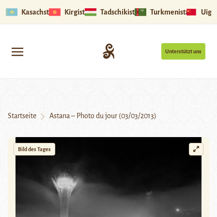
Kasachstan
Kirgistan
Tadschikistan
Turkmenistan
Uigu
Unterstützt uns
Startseite
Astana – Photo du jour (03/03/2013)
Bild des Tages