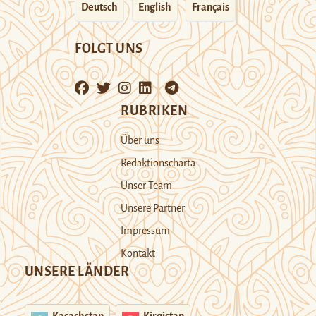
Deutsch
English
Français
FOLGT UNS
RUBRIKEN
Über uns
Redaktionscharta
Unser Team
Unsere Partner
Impressum
Kontakt
UNSERE LÄNDER