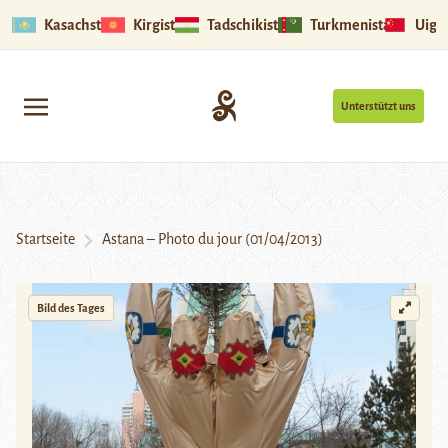
Kasachstan
Kirgistan
Tadschikistan
Turkmenistan
Uigu
Unterstützt uns
Startseite
Astana – Photo du jour (01/04/2013)
Bild des Tages