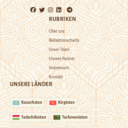
RUBRIKEN
Über uns
Redaktionscharta
Unser Team
Unsere Partner
Impressum
Kontakt
UNSERE LÄNDER
Kasachstan
Kirgistan
Tadschikistan
Turkmenistan